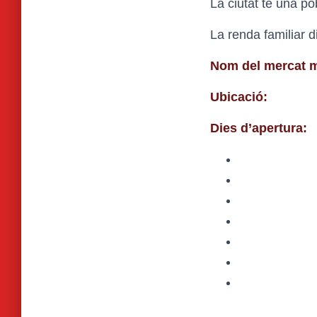
La ciutat
té una po
La renda familiar 
Nom del mercat m
Ubicació:
Dies d’apertura: