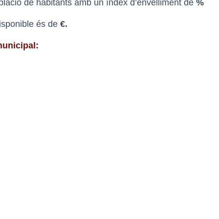
blació de
habitants amb un índex d’envelliment de
%
disponible és de
€.
unicipal: