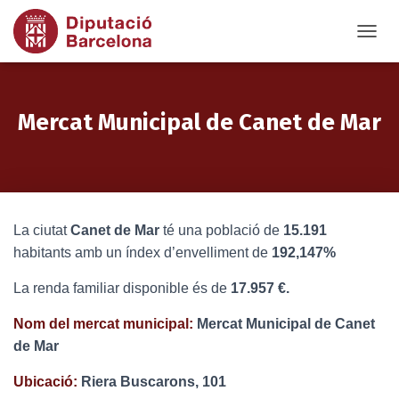
T
O
G
G
L
Mercat Municipal de Canet de Mar
E
N
A
V
I
G
La ciutat
Canet de Mar
té una població de
15.191
A
T
habitants amb un índex d’envelliment de
192,147%
I
O
La renda familiar disponible és de
17.957 €.
N
Nom del mercat municipal:
Mercat Municipal de Canet
de Mar
Ubicació:
Riera Buscarons, 101