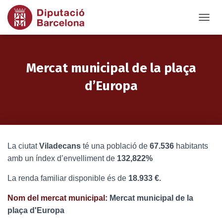
T
O
G
G
L
Mercat municipal de la plaça
E
N
d’Europa
A
V
I
G
A
T
La ciutat
Viladecans
té una població de
67.536
habitants
I
O
amb un índex d’envelliment de
132,822%
N
La renda familiar disponible és de
18.933 €.
Nom del mercat municipal:
Mercat municipal de la
plaça d'Europa